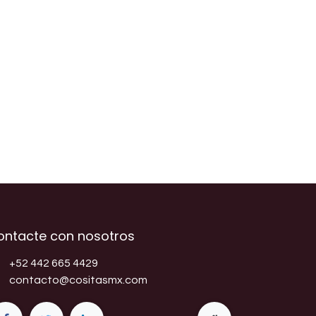
ontacte con nosotros
+52 442 665 4429
contacto@cositasmx.com