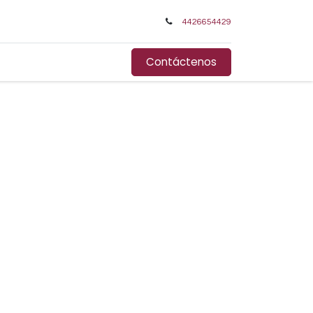
4426654429
Contáctenos