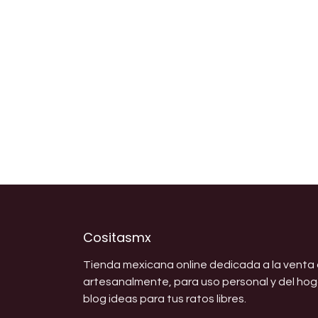
Cositasmx
Tienda mexicana online dedicada a la venta
artesanalmente, para uso personal y del ho
blog ideas para tus ratos libres.